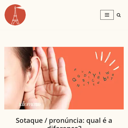
Pular
para
o
conteúdo
Sotaque / pronúncia: qual é a